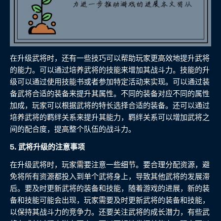
在升级武将时，还有一些技巧可以帮助玩家更高效地提升武将
的能力。可以通过培养武将的技能来增加其战斗力。技能的升
级可以通过使用技能书或者参加特定活动来实现。可以通过装
备武将合适的装备来提升其属性。不同的装备对应不同的属性
加成，玩家可以根据武将的特长选择合适的装备。还可以通过
培养武将的羁绊关系来提升其能力，羁绊关系可以增加武将之
间的配合度，提高整个队伍的战斗力。
5. 武将升级的注意事项
在升级武将时，玩家需要注意一些细节。要合理分配资源，避
免将所有资源都投入到单个武将身上，导致其他武将的发展滞
后。要及时更新武将的装备和技能，随着游戏的进展，新的装
备和技能可能会出现，玩家需要及时更新武将的装备和技能，
以保持其战斗力的竞争力。还要关注武将的成长潜力，有些武