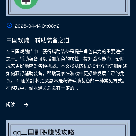
2026-04-14 01:08:12
三国戏魏：辅助装备之道
在三国戏魏传中，获得辅助装备是提升角色实力的重要途径
之一。辅助装备可以增加角色的属性，提升战斗能力，帮助
玩家更好地应对各种挑战。本文将从随机的8个方面详细阐述
如何获得辅助装备，帮助玩家在游戏中更好地发展自己的角
色。 1. 通关副本 通关副本是获得辅助装备的一种常见方式。
在游戏中，副本通关后会有一定的...
阅读