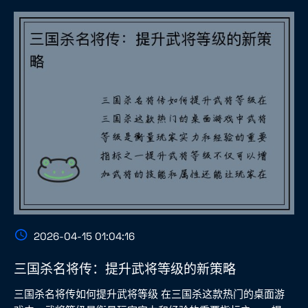
2026-04-15 01:04:16
三国杀名将传：提升武将等级的新策略
三国杀名将传如何提升武将等级 在三国杀这款热门的桌面游