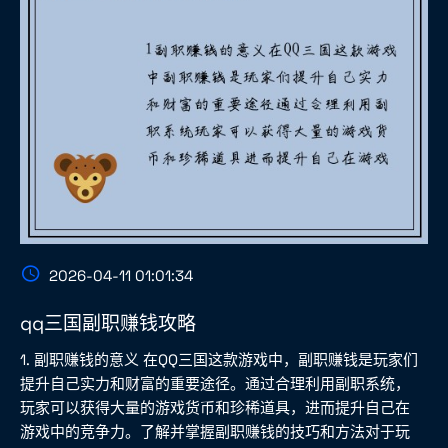
2026-04-11 01:01:34
qq三国副职赚钱攻略
1. 副职赚钱的意义 在QQ三国这款游戏中，副职赚钱是玩家们
提升自己实力和财富的重要途径。通过合理利用副职系统，
玩家可以获得大量的游戏货币和珍稀道具，进而提升自己在
游戏中的竞争力。了解并掌握副职赚钱的技巧和方法对于玩