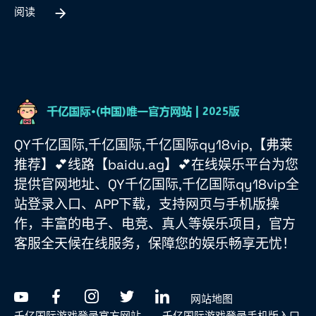
阅读
QY千亿国际,千亿国际,千亿国际qy18vip,【弗莱
推荐】💕线路【baidu.ag】💕在线娱乐平台为您
提供官网地址、QY千亿国际,千亿国际qy18vip全
站登录入口、APP下载，支持网页与手机版操
作，丰富的电子、电竞、真人等娱乐项目，官方
客服全天候在线服务，保障您的娱乐畅享无忧！
网站地图
千亿国际游戏登录官方网站
千亿国际游戏登录手机版入口